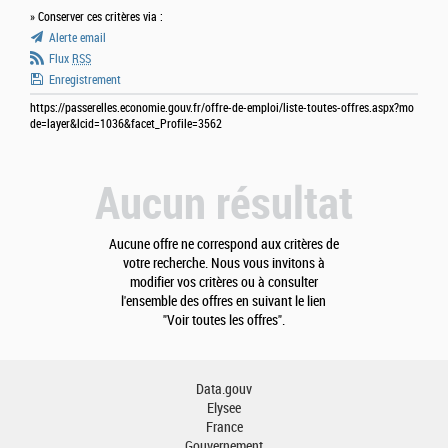
» Conserver ces critères via :
Alerte email
Flux
RSS
Enregistrement
https://passerelles.economie.gouv.fr/offre-de-emploi/liste-toutes-offres.aspx?mo
de=layer&lcid=1036&facet_Profile=3562
Aucun résultat
Aucune offre ne correspond aux critères de
votre recherche. Nous vous invitons à
modifier vos critères ou à consulter
l'ensemble des offres en suivant le lien
"Voir toutes les offres".
Data.gouv
Elysee
France
Gouvernement