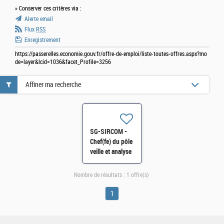
» Conserver ces critères via :
Alerte email
Flux
RSS
Enregistrement
https://passerelles.economie.gouv.fr/offre-de-emploi/liste-toutes-offres.aspx?mo
de=layer&lcid=1036&facet_Profile=3256
Affiner ma recherche
SG-SIRCOM -
Chef(fe) du pôle
veille et analyse
des dynamiques
d'opinion H/F
Nombre de résultats :
1 offre(s)
1