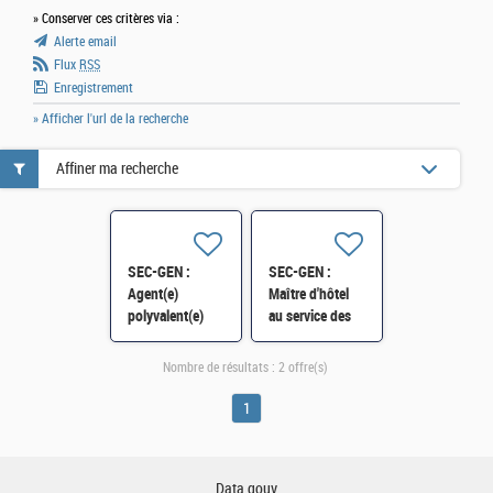
» Conserver ces critères via :
Alerte email
Flux
RSS
Enregistrement
» Afficher l'url de la recherche
Affiner ma recherche
SEC-GEN :
SEC-GEN :
Agent(e)
Maître d'hôtel
polyvalent(e)
au service des
plonge et
étages de l'Hôtel
batterie à l'Hôtel
des ministres
Nombre de résultats :
2 offre(s)
des ministres
(contrat
H/F
temporaire) H/F
1
Data.gouv