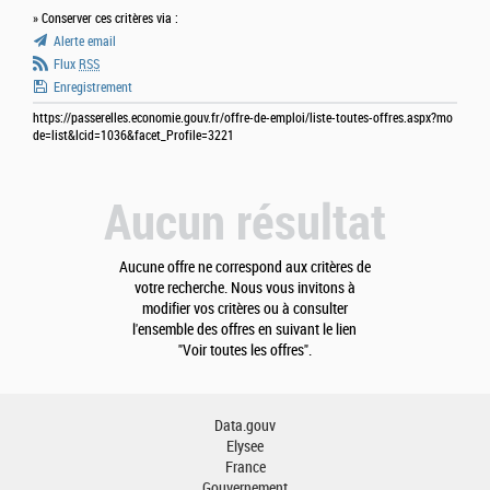
» Conserver ces critères via :
Alerte email
Flux
RSS
Enregistrement
https://passerelles.economie.gouv.fr/offre-de-emploi/liste-toutes-offres.aspx?mo
de=list&lcid=1036&facet_Profile=3221
Aucun résultat
Aucune offre ne correspond aux critères de
votre recherche. Nous vous invitons à
modifier vos critères ou à consulter
l'ensemble des offres en suivant le lien
"Voir toutes les offres".
Data.gouv
Elysee
France
Gouvernement