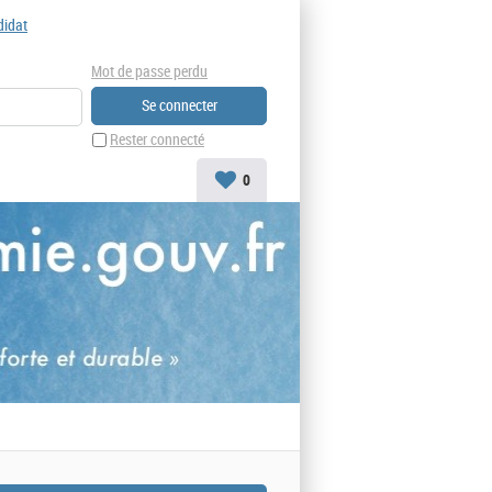
didat
Mot de passe perdu
Rester connecté
0