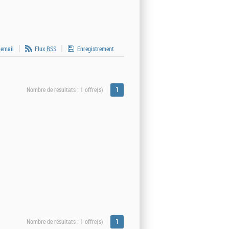
 email
Flux
RSS
Enregistrement
1
Nombre de résultats :
1 offre(s)
1
Nombre de résultats :
1 offre(s)