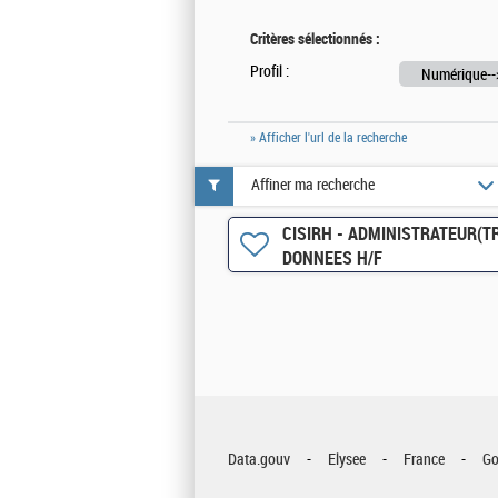
Critères sélectionnés :
Profil :
Numérique-->
» Afficher l'url de la recherche
Affiner ma recherche
CISIRH - ADMINISTRATEUR(TR
DONNEES H/F
Data.gouv
Elysee
France
Go