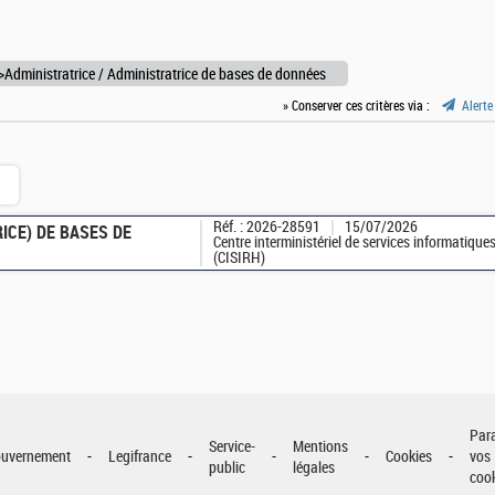
Administratrice / Administratrice de bases de données
» Conserver ces critères via :
Alerte
Réf. : 2026-28591
15/07/2026
ICE) DE BASES DE
Centre interministériel de services informatiqu
(CISIRH)
Paris (75)
Par
Service-
Mentions
uvernement
Legifrance
Cookies
vos
public
légales
coo