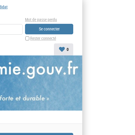
didat
Mot de passe perdu
Rester connecté
0