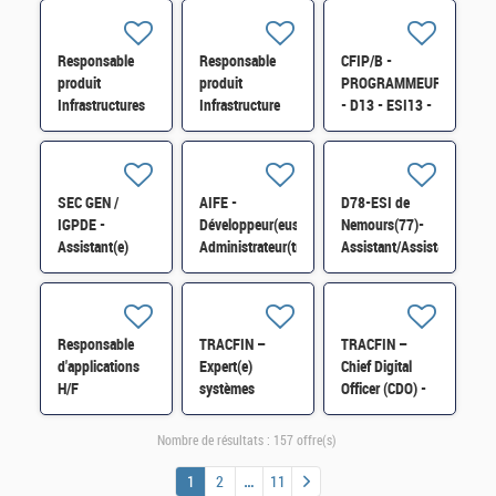
D13 - ESI34 -
OUTILS - cat A
H/F
H/F
Responsable
Responsable
CFIP/B -
produit
produit
PROGRAMMEUR
Infrastructures
Infrastructure
- D13 - ESI13 -
Réseaux et
Linux et
Exploitant(e)
Télécom H/F
Automatisation
Applicatif sur
H/F
AIX H/F
SEC GEN /
AIFE -
D78-ESI de
IGPDE -
Développeur(euse)
Nemours(77)-
Assistant(e)
Administrateur(trice)
Assistant/Assistante
informatique de
ServiceNow H/F
support
proximité H/F
utilisateurs
(assistance
technique
Responsable
TRACFIN –
TRACFIN –
domaine pro)
d'applications
Expert(e)
Chief Digital
H/F
H/F
systèmes
Officer (CDO) -
d'exploitation et
Architecte
virtualisation
technique et
Nombre de résultats :
157 offre(s)
H/F
Systèmes H/F
1
2
11