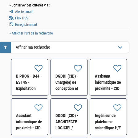
» Conserver ces critères via :
Alerte email
Flux
RSS
Enregistrement
» Afficher l'url de la recherche
Affiner ma recherche
B PROG - D44 -
DGDDI (CID) -
Assistant
ESI 45 -
Chargé(e) de
informatique de
Exploitation
conception et
proximité - CID
applicative H/F
de
34 -B PAU -
développement
D13 - ESI34 -
cat A H/F
H/F
Assistant
DGDDI (CID) -
Ingénieur de
informatique de
ARCHITECTE
plateforme
proximité - CID
LOGICIEL/
scientifique H/F
34 - B - PAU -
GESTIONNAIRE