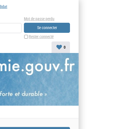
didat
Mot de passe perdu
Rester connecté
0