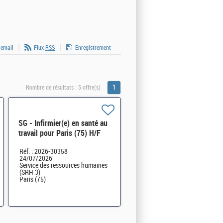
 email
Flux
RSS
Enregistrement
1
Nombre de résultats :
5 offre(s)
SG - Infirmier(e) en santé au
travail pour Paris (75) H/F
Réf. : 2026-30358
24/07/2026
Service des ressources humaines
(SRH 3)
Paris (75)