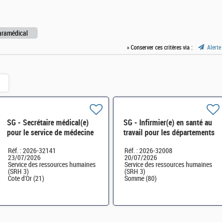
aramédical
» Conserver ces critères via :
Alerte
SG - Secrétaire médical(e)
SG - Infirmier(e) en santé au
pour le service de médecine
travail pour les départements
de prévention de la région
de la Somme (80) et de l'Oise
Réf. : 2026-32141
Réf. : 2026-32008
Grand-Est H/F
(60) H/F
23/07/2026
20/07/2026
Service des ressources humaines
Service des ressources humaines
(SRH 3)
(SRH 3)
Cote d'Or (21)
Somme (80)