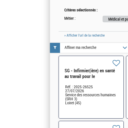
Critères sélectionnés :
Métier :
Médical et p
» Afficher l'url de la recherche
Affiner ma recherche
SG - Infirmier(ière) en santé
au travail pour le
département du Loiret (45)
Réf. : 2025-26525
H/F
27/07/2026
Service des ressources humaines
(SRH 3)
Loiret (45)