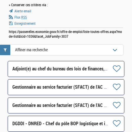
» Conserver ces critères via :
Alerte email
Flux
RSS
Enregistrement
https://passerelles.economie.gouv.fr/offre-de-emploi/liste-toutes-offres.aspx?mo
de=list&lcid=1036&facet_JobFamily=3037
Affiner ma recherche
Adjoint(e) au chef du bureau des lois de finances, pole synthèse normative 1BLF* H/F
Gestionnaire au service facturier (SFACT) de l'AC Masse H/F
Gestionnaire au service facturier (SFACT) de l'AC Masse H/F
DGDDI - DNRED - Chef du pôle BOP logistique et immobilier de la DNRED H/F