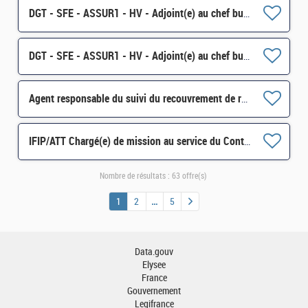
DGT - SFE - ASSUR1 - HV - Adjoint(e) au chef bureau H/F
DGT - SFE - ASSUR1 - HV - Adjoint(e) au chef bureau H/F
Agent responsable du suivi du recouvrement de recettes fiscales et non fiscales H/F
IFIP/ATT Chargé(e) de mission au service du Contrôle Budgétaire Régional (CBR) de la région Normandie
Nombre de résultats :
63 offre(s)
1
2
5
Data.gouv
Elysee
France
Gouvernement
Legifrance