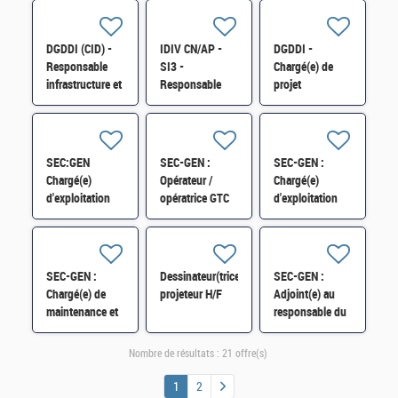
projets
- CHEF(FE) DE
B) H/F
immobiliers de
PROJET
l'État et appui
IMMOBILIER
DGDDI (CID) -
IDIV CN/AP -
DGDDI -
opérationnel
H/F
Responsable
SI3 -
Chargé(e) de
H/F
infrastructure et
Responsable
projet
immobilier (cat.
adjoint du pôle
immobilier à la
A) H/F
bâtiments
direction des
datacentres H/F
douanes de
Mulhouse H/F
SEC:GEN
SEC-GEN :
SEC-GEN :
Chargé(e)
Opérateur /
Chargé(e)
d'exploitation
opératrice GTC
d'exploitation
GMAO - BIM au
(Gestion
maintenance et
PICAV Paris
Technique
travaux au sein
GRAND EST
Centralisée) H/F
du PICAV Paris
PROVINCE H/F
Bercy H/F
SEC-GEN :
Dessinateur(trice)
SEC-GEN :
Chargé(e) de
projeteur H/F
Adjoint(e) au
maintenance et
responsable du
d'exploitation
secteur
bâtiments Sully
maintenance et
Nombre de résultats :
21 offre(s)
et Turgot Bercy
travaux PICAV
H/F
Paris Bercy H/F
1
2