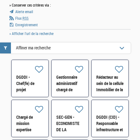
» Conserver ces critères via :
Alerte email
Flux
RSS
Enregistrement
» Afficher l'url de la recherche
Affiner ma recherche
DGDDI -
Gestionnaire
Rédacteur au
Chef(fe) de
administratif
sein de la cellule
projet
chargé de
Immobilier de la
immobilier
maintenances
Direction
expert (cat. A)
dans le domaine
Interrégionale
immobilier H/F
des Douanes
d'Occitanie H/F
Chargé de
SEC-GEN -
DGDDI (CID) -
mission
ECONOMISTE
Responsable
expertise
DE LA
infrastructure et
TECHNIQUE de
CONSTRUCTION
immobilier (cat.