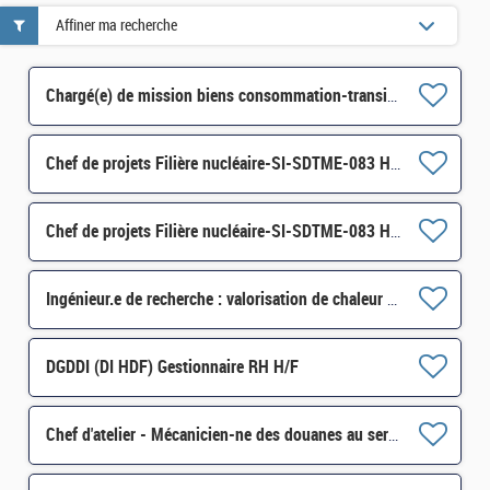
Affiner ma recherche
Chargé(e) de mission biens consommation-transition environnementale des entreprises-SI-SDISBCA-056 H/F
Chef de projets Filière nucléaire-SI-SDTME-083 H/F
Chef de projets Filière nucléaire-SI-SDTME-083 H/F
Ingénieur.e de recherche : valorisation de chaleur fatale des fumées industrielles - CDD 24 mois H/F
DGDDI (DI HDF) Gestionnaire RH H/F
Chef d'atelier - Mécanicien-ne des douanes au service technique automobile d'Ajaccio H/F