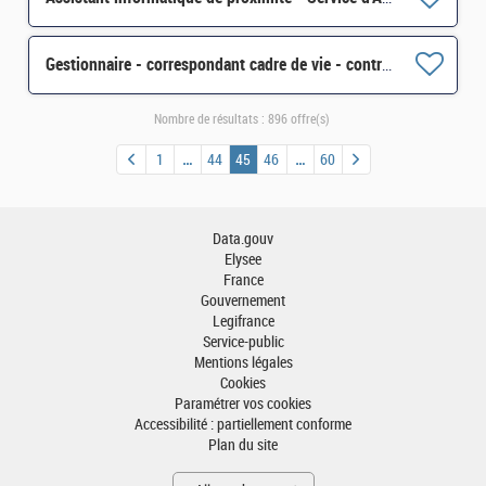
Gestionnaire - correspondant cadre de vie - contrat court H/F
Nombre de résultats :
896 offre(s)
1
44
45
46
60
Data.gouv
Elysee
France
Gouvernement
Legifrance
Service-public
Mentions légales
Cookies
Paramétrer vos cookies
Accessibilité : partiellement conforme
Plan du site