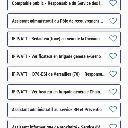
Comptable public - Responsable du Service des Impôts des Professionnels (SIE) Marne-et-Bois H/F
Assistant administratif du Pôle de recouvrement spécialisé Marseille H/F
IFIP/ATT - Rédacteur(trice) au sein de la Division des Affaires Juridiques (DAJ) - MARSEILLE H/F
IFIP/ATT - Vérificateur en brigade générale-Grenoble H/F
IFIP/ATT – D78-ESI de Versailles (78) – Responsable d'assistance de proximité de Cergy H/F
IFIP/ATT - Vérificateur en brigade générale Chalon-sur-Saône H/F
Assistant administratif au service RH et Prévention–D33 – Bordeaux H/F
Assistant informatique de proximité - Service d'Appui au Réseau - B - PAU - D13 - ESI34 - H/F