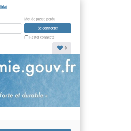
didat
Mot de passe perdu
Rester connecté
0