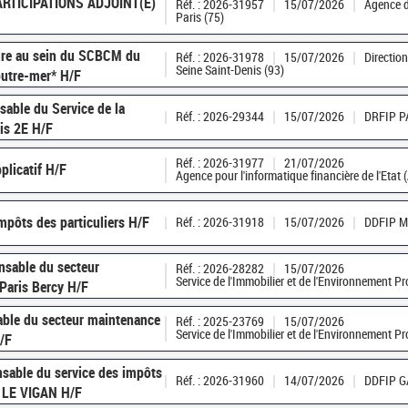
RTICIPATIONS ADJOINT(E)
Réf. : 2026-31957
15/07/2026
Agence d
Paris (75)
aire au sein du SCBCM du
Réf. : 2026-31978
15/07/2026
Directio
Seine Saint-Denis (93)
 outre-mer* H/F
sable du Service de la
Réf. : 2026-29344
15/07/2026
DRFIP P
ris 2E H/F
Réf. : 2026-31977
21/07/2026
plicatif H/F
Agence pour l'informatique financière de l'Etat 
impôts des particuliers H/F
Réf. : 2026-31918
15/07/2026
DDFIP M
nsable du secteur
Réf. : 2026-28282
15/07/2026
Service de l'Immobilier et de l'Environnement P
Paris Bercy H/F
able du secteur maintenance
Réf. : 2025-23769
15/07/2026
Service de l'Immobilier et de l'Environnement P
H/F
nsable du service des impôts
Réf. : 2026-31960
14/07/2026
DDFIP 
e LE VIGAN H/F