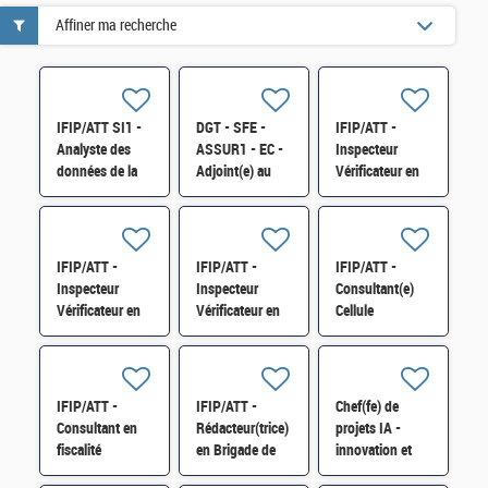
Affiner ma recherche
IFIP/ATT SI1 -
DGT - SFE -
IFIP/ATT -
Analyste des
ASSUR1 - EC -
Inspecteur
données de la
Adjoint(e) au
Vérificateur en
dette technique
chef bureau H/F
Brigade
H/F
régionale -
Angoulême H/F
- Vacance 1
IFIP/ATT -
IFIP/ATT -
IFIP/ATT -
Inspecteur
Inspecteur
Consultant(e)
Vérificateur en
Vérificateur en
Cellule
Brigade
Brigade
d'assistance
régionale -
régionale -
informatique
Poitiers H/F -
Bayonne H/F
(CAI) -
Vacance 1
Bordeaux H/F
IFIP/ATT -
IFIP/ATT -
Chef(fe) de
Consultant en
Rédacteur(trice)
projets IA -
fiscalité
en Brigade de
innovation et
Internationale -
Programmation
technologies