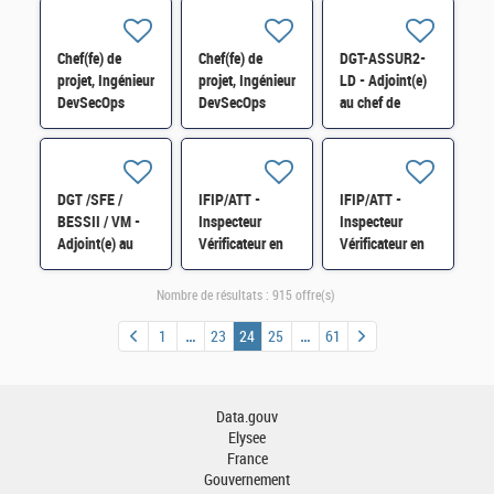
Bordeaux H/F
- Bordeaux -
SEN-SDRUN-
Vacance 2 H/F
099 H/F
Chef(fe) de
Chef(fe) de
DGT-ASSUR2-
projet, Ingénieur
projet, Ingénieur
LD - Adjoint(e)
DevSecOps
DevSecOps
au chef de
SEN-CCED-229
SEN-CCED-229
Bureau -
H/F
H/F
Entreprises et
intermédiaires
d'assurance H/F
DGT /SFE /
IFIP/ATT -
IFIP/ATT -
BESSII / VM -
Inspecteur
Inspecteur
Adjoint(e) au
Vérificateur en
Vérificateur en
responsable du
Brigade
Brigade
bureau H/F
régionale -
régionale -
Nombre de résultats :
915 offre(s)
Brive-la-
Angoulême H/F
Gaillarde -
- Vacance 2
1
23
24
25
61
Vacance 2 H/F
Data.gouv
Elysee
France
Gouvernement