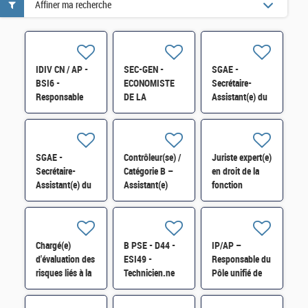
Affiner ma recherche
IDIV CN / AP -
SEC-GEN -
SGAE -
BSI6 -
ECONOMISTE
Secrétaire-
Responsable
DE LA
Assistant(e) du
d'équipe MOE
CONSTRUCTION
Chef du bureau
H/F
- CHEF(FE) DE
"Sécurité
PROJET
intérieure de
IMMOBILIER
l'Union" - SEC
SGAE -
Contrôleur(se) /
Juriste expert(e)
H/F
H/F
Secrétaire-
Catégorie B –
en droit de la
Assistant(e) du
Assistant(e)
fonction
Chef du bureau
administratif(ve)
publique –
"Sécurité
et de direction –
Mobilité et
intérieure de
SSI/DPN/DP6
parcours
l'Union" - SEC
H/F
professionnels
Chargé(e)
B PSE - D44 -
IP/AP –
H/F
(2MOBI) H/F
d'évaluation des
ESI49 -
Responsable du
risques liés à la
Technicien.ne
Pôle unifié de
radioactivité de
Système en
contrôle fiscal
l'environnement
environnement
(PUC) H/F