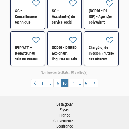
H/F
Windows Server
H/F
SG -
SG -
(DGDDI - DI
Conseiller/ière
Assistant(e) de
IDF) - Agent(e)
technique
service social
polyvalent
régional(e)
Région PACA
maintenance/
Région
Corse H/F
accueil au sein
Nouvelle-
de l'Unité de
Aquitaine H/F
Soutien (cat. C)
IFIP/ATT –
DGDDI - DNRED
Chargé(e) de
H/F
Rédacteur au
Exploitant
mission « tutelle
sein du bureau
linguiste au sein
des réseaux
animation de la
du groupement
consulaires et
fiscalité des
interministériel
filière «
Nombre de résultats :
915 offre(s)
professionnels
de contrôle H/F
automobile et
H/F
mobilité H/F
1
15
16
17
61
Data.gouv
Elysee
France
Gouvernement
Legifrance