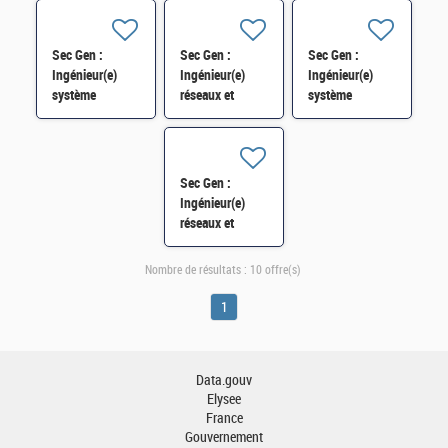
Sec Gen :
Sec Gen :
Sec Gen :
Ingénieur(e)
Ingénieur(e)
Ingénieur(e)
système
réseaux et
système
(Messagerie)
sécurité du
Microsoft H/F
H/F
système
informatique
H/F
Sec Gen :
Ingénieur(e)
réseaux et
télécoms H/F
Nombre de résultats :
10 offre(s)
1
Data.gouv
Elysee
France
Gouvernement