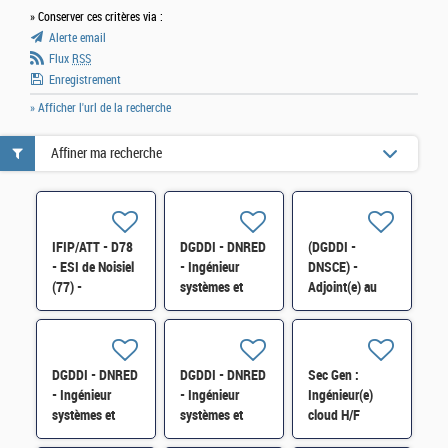
» Conserver ces critères via :
Alerte email
Flux
RSS
Enregistrement
» Afficher l'url de la recherche
Affiner ma recherche
IFIP/ATT - D78
DGDDI - DNRED
(DGDDI -
- ESI de Noisiel
- Ingénieur
DNSCE) -
(77) -
systèmes et
Adjoint(e) au
Exploitant-
réseaux H/F
Chef du pôle
Exploitante
Fonctionnement
système en
H/F
environnement
DGDDI - DNRED
DGDDI - DNRED
Sec Gen :
virtualisé H/F
- Ingénieur
- Ingénieur
Ingénieur(e)
systèmes et
systèmes et
cloud H/F
réseaux H/F
réseaux H/F