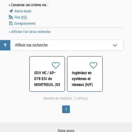
» Conserver ces critères via :
Alerte email
Flux
RSS
Enregistrement
» Afficher l'url de la recherche
Affiner ma recherche
IDIV HC / AP-
Ingénieur en
D78 ESI de
systèmes et
MONTREUIL (93
réseaux (H/F)
) Responsable
H/F
de l'assistance
Nombre de résultats :
2 offre(s)
de proximité de
l'ESI Montreuil
1
H/F
Data.gouv