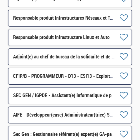
Responsable produit Infrastructures Réseaux et Télécom H/F
Responsable produit Infrastructure Linux et Automatisation H/F
Adjoint(e) au chef de bureau de la solidarité et de l'insertion (6BSI) H/F*
CFIP/B - PROGRAMMEUR - D13 - ESI13 - Exploitant(e) Applicatif sur AIX H/F
SEC GEN / IGPDE - Assistant(e) informatique de proximité H/F
AIFE - Développeur(euse) Administrateur(trice) ServiceNow H/F
Sec Gen : Gestionnaire référent(e) expert(e) GA-paye des agents contractuels (CSRH/C) H/F