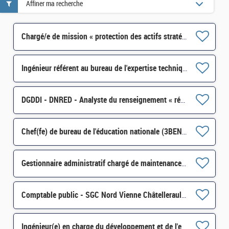
Affiner ma recherche
Chargé/e de mission « protection des actifs stratégiques » SISSE-POLOP-044 H/F
Ingénieur référent au bureau de l'expertise technique et industrielle au SBDU-SI-SDBU-016 H/F
DGDDI - DNRED - Analyste du renseignement « réseaux criminels /immigration illégale » H/F
Chef(fe) de bureau de l'éducation nationale (3BEN) H/F*
Gestionnaire administratif chargé de maintenances dans le domaine immobilier H/F
Comptable public - SGC Nord Vienne Châtellerault et antenne Loudun H/F
Ingénieur(e) en charge du développement et de l'exploitation du simulateur SOFIA H/F