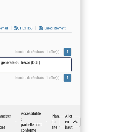
 email
Flux
RSS
Enregistrement
1
Nombre de résultats :
1 offre(s)
n générale du Trésor (DGT)
1
Nombre de résultats :
1 offre(s)
Accessibilité
amétrer
Plan
Aller
:
du
en
partiellement
kies
site
haut
conforme