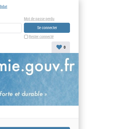
didat
Mot de passe perdu
Rester connecté
0