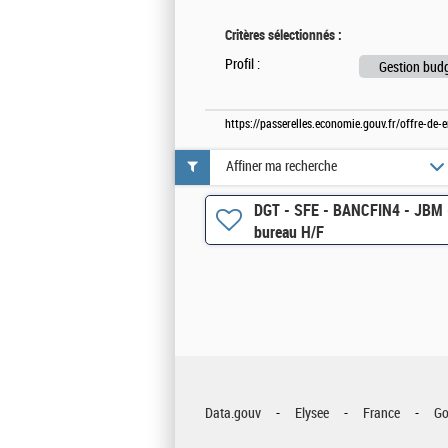
Critères sélectionnés :
Profil :
Gestion budg
https://passerelles.economie.gouv.fr/offre-de
Affiner ma recherche
DGT - SFE - BANCFIN4 - JBM -
bureau H/F
Data.gouv
Elysee
France
Go