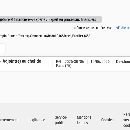
étaire et financière-->Experte / Expert en processus financiers
» Conserver ces critères via :
Alerte
-emploi/liste-offres.aspx?mode=list&lcid=1036&facet_Profile=3458
 Adjoint(e) au chef de
Réf. : 2026-30786
10/06/2026
Directio
Paris (75)
Par
Service-
Mentions
uvernement
Legifrance
Cookies
vos
public
légales
coo