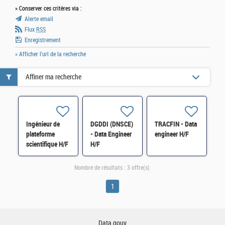
» Conserver ces critères via :
Alerte email
Flux
RSS
Enregistrement
» Afficher l'url de la recherche
Affiner ma recherche
Ingénieur de
DGDDI (DNSCE)
TRACFIN - Data
plateforme
- Data Engineer
engineer H/F
scientifique H/F
H/F
Nombre de résultats :
3 offre(s)
1
Data.gouv