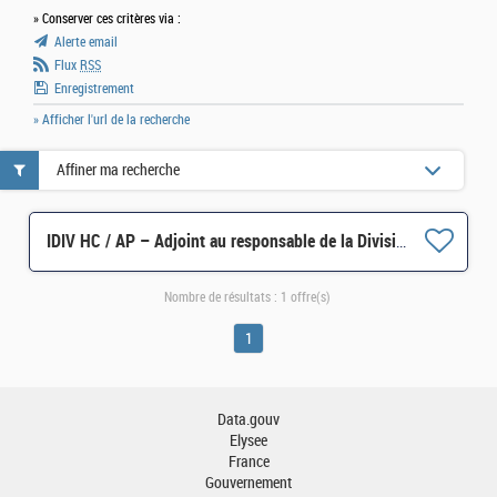
» Conserver ces critères via :
Alerte email
Flux
RSS
Enregistrement
» Afficher l'url de la recherche
Affiner ma recherche
IDIV HC / AP – Adjoint au responsable de la Division des préparations aux concours H/F
Nombre de résultats :
1 offre(s)
1
Data.gouv
Elysee
France
Gouvernement