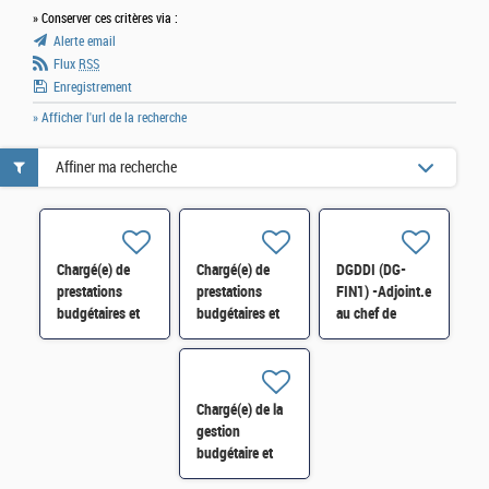
» Conserver ces critères via :
Alerte email
Flux
RSS
Enregistrement
» Afficher l'url de la recherche
Affiner ma recherche
Chargé(e) de
Chargé(e) de
DGDDI (DG-
prestations
prestations
FIN1) -Adjoint.e
budgétaires et
budgétaires et
au chef de
juridiques H/F
juridiques
bureau, chef.fe
de la section
prestations
financières H/F
Chargé(e) de la
gestion
budgétaire et
comptable H/F