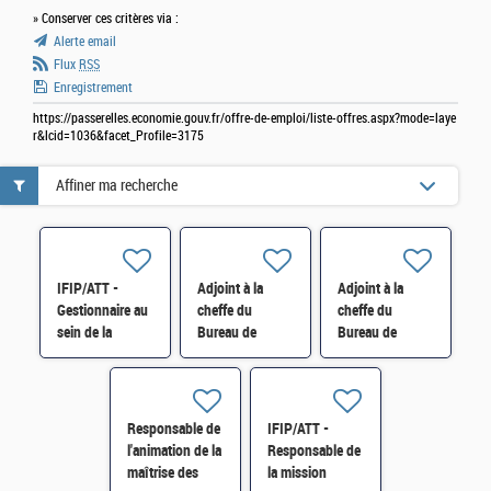
» Conserver ces critères via :
Alerte email
Flux
RSS
Enregistrement
https://passerelles.economie.gouv.fr/offre-de-emploi/liste-offres.aspx?mode=laye
r&lcid=1036&facet_Profile=3175
Affiner ma recherche
IFIP/ATT -
Adjoint à la
Adjoint à la
Gestionnaire au
cheffe du
cheffe du
sein de la
Bureau de
Bureau de
Mission Maîtrise
Statistique et
Statistique et
des risques et
d'Exploitation
d'Exploitation
restitutions H/F
des Cœur H/F
des Cœur H/F
Responsable de
IFIP/ATT -
l'animation de la
Responsable de
maîtrise des
la mission