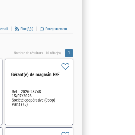
 email
Flux
RSS
Enregistrement
1
Nombre de résultats :
10 offre(s)
Gérant(e) de magasin H/F
Réf. : 2026-28748
15/07/2026
Société coopérative (Coop)
Paris (75)