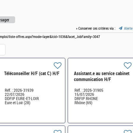
usager
» Conserver ces critères via :
Alerte
e-emploi/liste-offres.aspx?mode=layer&lcid=1036&facet_JobFamily=3047
Téléconseiller H/F (cat C) H/F
Assistant.e au service cabinet
communication H/F
Réf. : 2026-31939
Réf. : 2026-31905
22/07/2026
15/07/2026
DDFIP EURE-ET-LOIR
DRFIP RHONE
Eure et Loir (28)
Rhône (69)