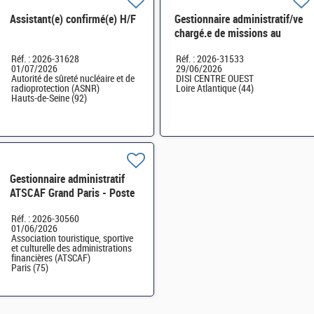
Assistant(e) confirmé(e) H/F
Gestionnaire administratif/ve
chargé.e de missions au
service logistique -Nantes
Réf. : 2026-31628
Réf. : 2026-31533
H/F
01/07/2026
29/06/2026
Autorité de sûreté nucléaire et de
DISI CENTRE OUEST
radioprotection (ASNR)
Loire Atlantique (44)
Hauts-de-Seine (92)
Gestionnaire administratif
ATSCAF Grand Paris - Poste
en détachement H/F
Réf. : 2026-30560
01/06/2026
Association touristique, sportive
et culturelle des administrations
financières (ATSCAF)
Paris (75)