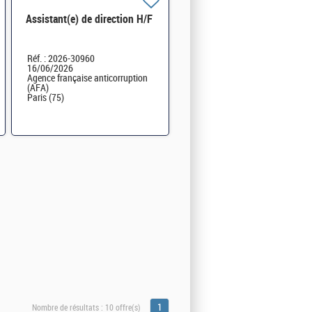
Assistant(e) de direction H/F
Réf. : 2026-30960
16/06/2026
Agence française anticorruption
(AFA)
Paris (75)
1
Nombre de résultats :
10 offre(s)