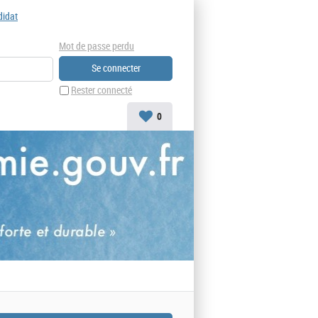
didat
Mot de passe perdu
Rester connecté
0