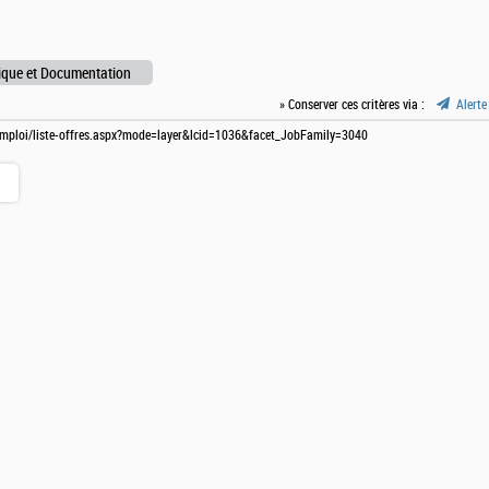
ique et Documentation
» Conserver ces critères via :
Alerte
e-emploi/liste-offres.aspx?mode=layer&lcid=1036&facet_JobFamily=3040