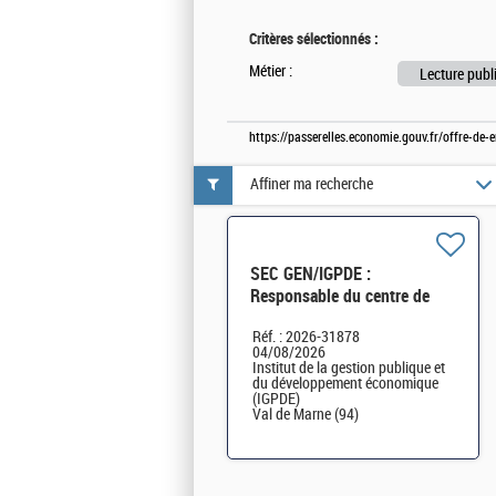
Critères sélectionnés :
Métier :
Lecture publ
https://passerelles.economie.gouv.fr/offre-d
Affiner ma recherche
SEC GEN/IGPDE :
Responsable du centre de
documentation de l'IGPDE
Réf. : 2026-31878
H/F
04/08/2026
Institut de la gestion publique et
du développement économique
(IGPDE)
Val de Marne (94)