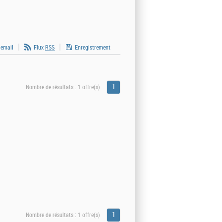
 email
Flux
RSS
Enregistrement
1
Nombre de résultats :
1 offre(s)
1
Nombre de résultats :
1 offre(s)