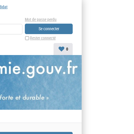
didat
Mot de passe perdu
Rester connecté
0