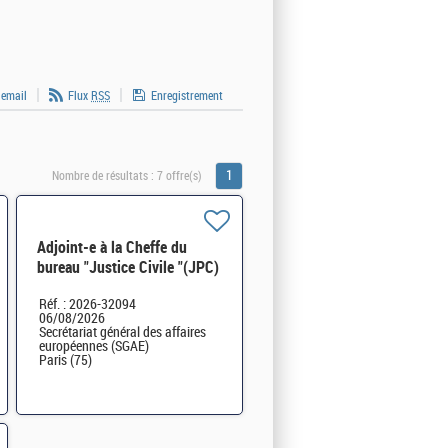
 email
Flux
RSS
Enregistrement
1
Nombre de résultats :
7 offre(s)
Adjoint-e à la Cheffe du
bureau "Justice Civile "(JPC)
H/F
Réf. : 2026-32094
06/08/2026
Secrétariat général des affaires
européennes (SGAE)
Paris (75)