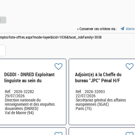
l
» Conserver ces critères via :
Alerte
e-emploi/liste-offres.aspx?mode=layer&lcid=1036&facet_JobFamily=3038
DGDDI - DNRED Exploitant
Adjoint(e) à la Cheffe du
linguiste au sein du
bureau "JPC" Pénal H/F
groupement interministériel
Réf. : 2026-32282
Réf. : 2026-32093
de contrôle H/F
29/07/2026
22/07/2026
Direction nationale du
Secrétariat général des affaires
renseignement et des enquêtes
européennes (SGAE)
douanières (DNRED)
Paris (75)
Val de Marne (94)