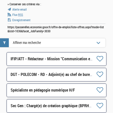
» Conserver ces critères via :
Alerte email
Flux
RSS
Enregistrement
https://passerelles.economie.gouv.fr/offre-de-emploi/liste-offres.aspx?mode=list
&lcid=1036&facet_JobFamily=3030
Affiner ma recherche
IFIP/ATT - Rédacteur - Mission "Communication et Animation du réseau des agents comptables" - 2FCE-2B
DGT - POLECOM - RD - Adjoint(e) au chef de bureau, en charge de la communication externe H/F
Spécialiste en pédagogie numérique H/F
Sec Gen : Chargé(e) de création graphique (BPRHAC) Contrat court H/F