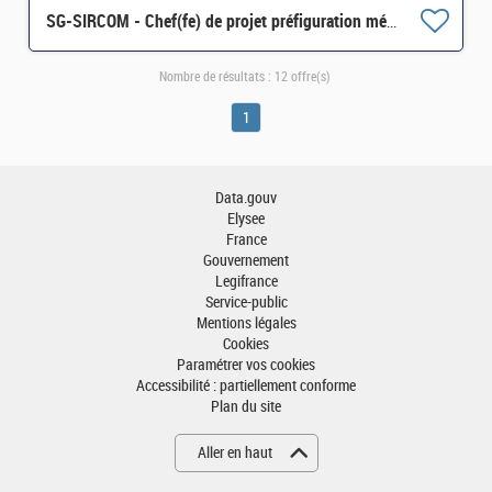
SG-SIRCOM - Chef(fe) de projet préfiguration médiathèque ministérielle (CDD 4 mois) H/F
Nombre de résultats :
12 offre(s)
1
Data.gouv
Elysee
France
Gouvernement
Legifrance
Service-public
Mentions légales
Cookies
Paramétrer vos cookies
Accessibilité : partiellement conforme
Plan du site
Aller en haut