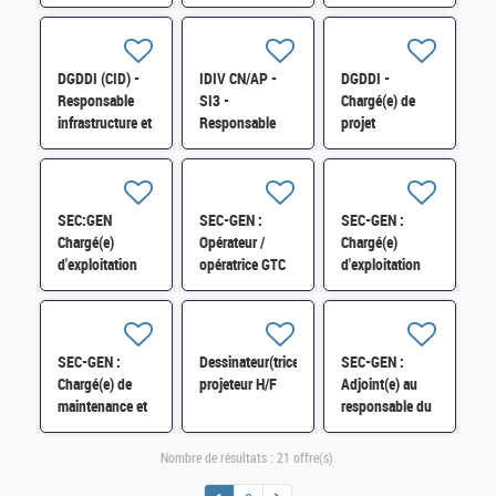
TECHNIQUE de
CONSTRUCTION
immobilier (cat.
projets
- CHEF(FE) DE
B) H/F
immobiliers de
PROJET
l'État et appui
IMMOBILIER
DGDDI (CID) -
IDIV CN/AP -
DGDDI -
opérationnel
H/F
Responsable
SI3 -
Chargé(e) de
H/F
infrastructure et
Responsable
projet
immobilier (cat.
adjoint du pôle
immobilier à la
A) H/F
bâtiments
direction des
datacentres H/F
douanes de
Mulhouse H/F
SEC:GEN
SEC-GEN :
SEC-GEN :
Chargé(e)
Opérateur /
Chargé(e)
d'exploitation
opératrice GTC
d'exploitation
GMAO - BIM au
(Gestion
maintenance et
PICAV Paris
Technique
travaux au sein
GRAND EST
Centralisée) H/F
du PICAV Paris
PROVINCE H/F
Bercy H/F
SEC-GEN :
Dessinateur(trice)
SEC-GEN :
Chargé(e) de
projeteur H/F
Adjoint(e) au
maintenance et
responsable du
d'exploitation
secteur
bâtiments Sully
maintenance et
Nombre de résultats :
21 offre(s)
et Turgot Bercy
travaux PICAV
H/F
Paris Bercy H/F