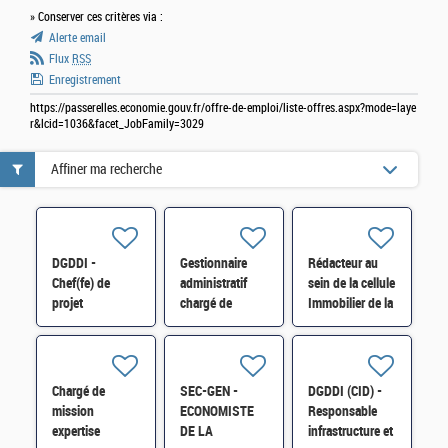
» Conserver ces critères via :
Alerte email
Flux
RSS
Enregistrement
https://passerelles.economie.gouv.fr/offre-de-emploi/liste-offres.aspx?mode=laye
r&lcid=1036&facet_JobFamily=3029
Affiner ma recherche
DGDDI -
Gestionnaire
Rédacteur au
Chef(fe) de
administratif
sein de la cellule
projet
chargé de
Immobilier de la
immobilier
maintenances
Direction
expert (cat. A)
dans le domaine
Interrégionale
immobilier H/F
des Douanes
d'Occitanie H/F
Chargé de
SEC-GEN -
DGDDI (CID) -
mission
ECONOMISTE
Responsable
expertise
DE LA
infrastructure et