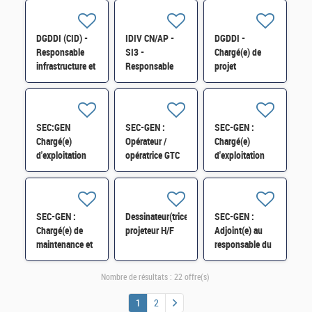
projets
- CHEF(FE) DE
B) H/F
immobiliers de
PROJET
l'État et appui
IMMOBILIER
DGDDI (CID) -
IDIV CN/AP -
DGDDI -
opérationnel
H/F
Responsable
SI3 -
Chargé(e) de
H/F
infrastructure et
Responsable
projet
immobilier (cat.
adjoint du pôle
immobilier à la
A) H/F
bâtiments
direction des
datacentres H/F
douanes de
Mulhouse H/F
SEC:GEN
SEC-GEN :
SEC-GEN :
Chargé(e)
Opérateur /
Chargé(e)
d'exploitation
opératrice GTC
d'exploitation
GMAO - BIM au
(Gestion
maintenance et
PICAV Paris
Technique
travaux au sein
GRAND EST
Centralisée) H/F
du PICAV Paris
PROVINCE H/F
Bercy H/F
SEC-GEN :
Dessinateur(trice)
SEC-GEN :
Chargé(e) de
projeteur H/F
Adjoint(e) au
maintenance et
responsable du
d'exploitation
secteur
bâtiments Sully
maintenance et
Nombre de résultats :
22 offre(s)
et Turgot Bercy
travaux PICAV
H/F
Paris Bercy H/F
1
2