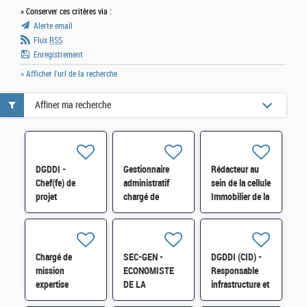
» Conserver ces critères via :
Alerte email
Flux
RSS
Enregistrement
» Afficher l'url de la recherche
Affiner ma recherche
DGDDI -
Gestionnaire
Rédacteur au
Chef(fe) de
administratif
sein de la cellule
projet
chargé de
Immobilier de la
immobilier
maintenances
Direction
expert (cat. A)
dans le domaine
Interrégionale
immobilier H/F
des Douanes
d'Occitanie H/F
Chargé de
SEC-GEN -
DGDDI (CID) -
mission
ECONOMISTE
Responsable
expertise
DE LA
infrastructure et
TECHNIQUE de
CONSTRUCTION
immobilier (cat.