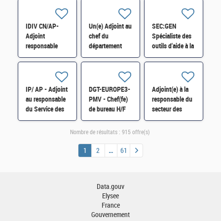
D13 - ESI34 -
OUTILS - cat A
médicale H/F
H/F
H/F
IDIV CN/AP-
Un(e) Adjoint au
SEC:GEN
Adjoint
chef du
Spécialiste des
responsable
département
outils d'aide à la
division
Comptabilité
traduction H/F
Ressources
administrative
Humaines -
H/F
Formation
IP/ AP - Adjoint
DGT-EUROPE3-
Adjoint(e) à la
Professionnelle
au responsable
PMV - Chef(fe)
responsable du
H/F
du Service des
de bureau H/F
secteur des
Impôts des
distinctions
Entreprises
honorifiques
Nombre de résultats :
915 offre(s)
(SIE) de Corbeil
H/F
H/F
1
2
61
Data.gouv
Elysee
France
Gouvernement