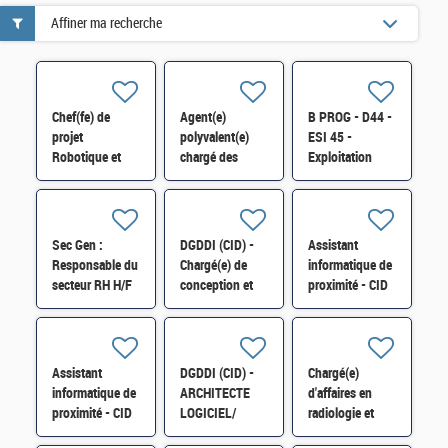
Affiner ma recherche
Chef(fe) de
Agent(e)
B PROG - D44 -
projet
polyvalent(e)
ESI 45 -
Robotique et
chargé des
Exploitation
Industrie du
fonctions de
applicative H/F
futur-SI-
chauffeur,
SDTME-081 H/F
d'accueil, de
courrier et de
Sec Gen :
DGDDI (CID) -
Assistant
manutention
Responsable du
Chargé(e) de
informatique de
(H/F)
secteur RH H/F
conception et
proximité - CID
de
34 -B PAU -
développement
D13 - ESI34 -
cat A H/F
H/F
Assistant
DGDDI (CID) -
Chargé(e)
informatique de
ARCHITECTE
d'affaires en
proximité - CID
LOGICIEL/
radiologie et
34 - B - PAU -
GESTIONNAIRE
physique