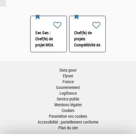
Sec Gen :
Chef(fe) de
Chef(fe) de
projets
projet MOA
Compétitivité de
Innovation
l'énergie-SI-
numérique RH
SDTME-114 H/F
(SRH 2D) H/F
Data.gouv
Elysee
France
Gouvernement
Legifrance
Service-public
Mentions légales
Cookies
Paramétrer vos cookies
Accessibilité : partiellement conforme
Plan du site