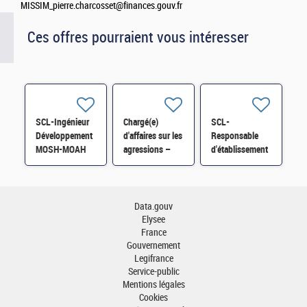
MISSIM_pierre.charcosset@finances.gouv.fr
Ces offres pourraient vous intéresser
SCL-Ingénieur
Chargé(e)
SCL-
Développement
d'affaires sur les
Responsable
MOSH-MOAH
agressions –
d'établissement
H/F
référent
Paris H/F H/F
incendie/explosion
H/F
Data.gouv
Elysee
France
Gouvernement
Legifrance
Service-public
Mentions légales
Cookies