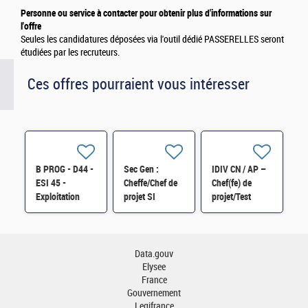
Personne ou service à contacter pour obtenir plus d'informations sur
l'offre
Seules les candidatures déposées via l'outil dédié PASSERELLES seront
étudiées par les recruteurs.
Ces offres pourraient vous intéresser
B PROG - D44 -
Sec Gen :
IDIV CN / AP –
ESI 45 -
Cheffe/Chef de
Chef(fe) de
Exploitation
projet SI
projet/Test
applicative H/F
bâtimentaire
Manager –
sensible H/F
SSI/DPN/DP6
H/F
Data.gouv
Elysee
France
Gouvernement
Legifrance