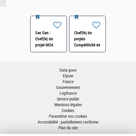
Sec Gen :
Chef(fe) de
Chef(fe) de
projets
projet MOA
Compétitivité de
Innovation
l'énergie-SI-
numérique RH
SDTME-114 H/F
(SRH 2D) H/F
Data.gouv
Elysee
France
Gouvernement
Legifrance
Service-public
Mentions légales
Cookies
Paramétrer vos cookies
Accessibilité : partiellement conforme
Plan du site