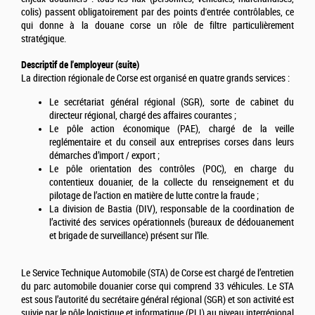
colis) passent obligatoirement par des points d'entrée contrôlables, ce
qui donne à la douane corse un rôle de filtre particulièrement
stratégique.
Descriptif de l'employeur (suite)
La direction régionale de Corse est organisé en quatre grands services :
Le secrétariat général régional (SGR), sorte de cabinet du
directeur régional, chargé des affaires courantes ;
Le pôle action économique (PAE), chargé de la veille
reglémentaire et du conseil aux entreprises corses dans leurs
démarches d’import / export ;
Le pôle orientation des contrôles (POC), en charge du
contentieux douanier, de la collecte du renseignement et du
pilotage de l’action en matière de lutte contre la fraude ;
La division de Bastia (DIV), responsable de la coordination de
l’activité des services opérationnels (bureaux de dédouanement
et brigade de surveillance) présent sur l’île.
Le Service Technique Automobile (STA) de Corse est chargé de l’entretien
du parc automobile douanier corse qui comprend 33 véhicules. Le STA
est sous l’autorité du secrétaire général régional (SGR) et son activité est
suivie par le pôle logistique et informatique (PLI) au niveau interrégional