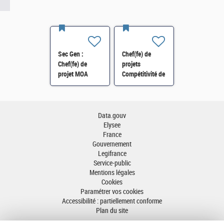
Sec Gen :
Chef(fe) de
Chef(fe) de
projets
projet MOA
Compétitivité de
Innovation
l'énergie-SI-
numérique RH
SDTME-114 H/F
(SRH 2D) H/F
Data.gouv
Elysee
France
Gouvernement
Legifrance
Service-public
Mentions légales
Cookies
Paramétrer vos cookies
Accessibilité : partiellement conforme
Plan du site