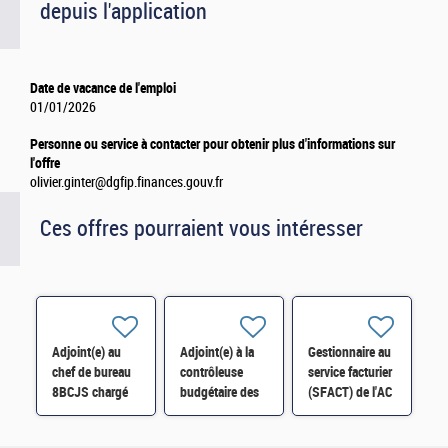
depuis l'application
Date de vacance de l'emploi
01/01/2026
Personne ou service à contacter pour obtenir plus d'informations sur
l'offre
olivier.ginter@dgfip.finances.gouv.fr
Ces offres pourraient vous intéresser
Adjoint(e) au
Adjoint(e) à la
Gestionnaire au
chef de bureau
contrôleuse
service facturier
8BCJS chargé
budgétaire des
(SFACT) de l'AC
de la synthèse
opérateurs
Masse H/F
budgétaire
INRAE, CIRAD,