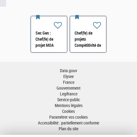
Sec Gen :
Chef(fe) de
Chef(fe) de
projets
projet MOA
Compétitivité de
Innovation
l'énergie-SI-
numérique RH
SDTME-114 H/F
(SRH 2D) H/F
Data.gouv
Elysee
France
Gouvernement
Legifrance
Service-public
Mentions légales
Cookies
Paramétrer vos cookies
Accessibilité : partiellement conforme
Plan du site