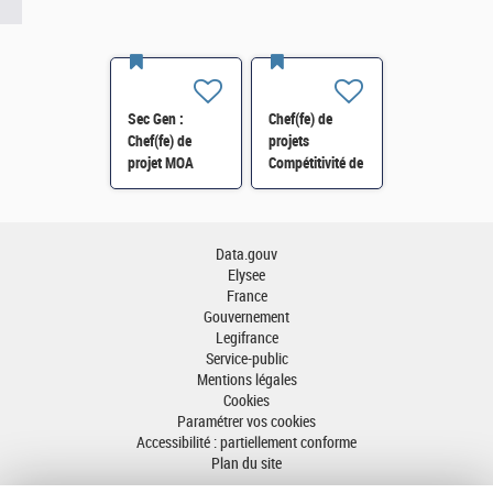
Sec Gen :
Chef(fe) de
Chef(fe) de
projets
projet MOA
Compétitivité de
Innovation
l'énergie-SI-
numérique RH
SDTME-114 H/F
(SRH 2D) H/F
Data.gouv
Elysee
France
Gouvernement
Legifrance
Service-public
Mentions légales
Cookies
Paramétrer vos cookies
Accessibilité : partiellement conforme
Plan du site