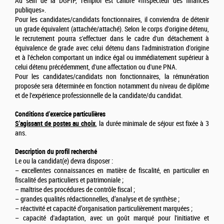
Au sein de la DGFIP, l’emploi est calibré «Inspecteur des finances
publiques».
Pour les candidates/candidats fonctionnaires, il conviendra de détenir
un grade équivalent (attachée/attaché). Selon le corps d'origine détenu,
le recrutement pourra s'effectuer dans le cadre d'un détachement à
équivalence de grade avec celui détenu dans l'administration d'origine
et à l'échelon comportant un indice égal ou immédiatement supérieur à
celui détenu précédemment, d'une affectation ou d'une PNA.
Pour les candidates/candidats non fonctionnaires, la rémunération
proposée sera déterminée en fonction notamment du niveau de diplôme
et de l'expérience professionnelle de la candidate/du candidat.
Conditions d'exercice particulières
S'agissant de postes au choix
,
la durée minimale de séjour est fixée à 3
ans.
Description du profil recherché
Le ou la candidat(e) devra disposer :
– excellentes connaissances en matière de fiscalité, en particulier en
fiscalité des particuliers et patrimoniale ;
– maîtrise des procédures de contrôle fiscal ;
– grandes qualités rédactionnelles, d’analyse et de synthèse ;
– réactivité et capacité d’organisation particulièrement marquées ;
– capacité d'adaptation, avec un goût marqué pour l'initiative et