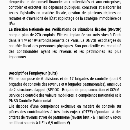
d’expertise et de conseil financier aux collectivités et aux entreprises,
contrôler et exécuter les dépenses publiques, concevoir et élaborer les
textes législatifs en matière fiscale, gestion de plusieurs régimes de
retraites et d’invalidité de l’État et pilotage de la stratégie immobilière de
l’État.
La Direction Nationale des Vérifications de Situations fiscales (DNVSF)
compte plus de 270 emplois. Elle est implantée sur trois sites à Paris
dans le 17ᵉ et 19ᵉ arrondissements de Paris. La DNVSF est chargée du
contrôle fiscal des personnes physiques. Son portefeuille est constitué
des contribuables ayant les revenus et les patrimoines les plus
importants.
Descriptif de l'employeur (suite)
Elle se compose de 6 divisions et de 17 brigades de contrôle (dont 9
brigades de contrôle des revenus et 8 brigades patrimoniales), ainsi que
de 2 structures d’appui (BPROG : Brigade de programmation et SCVM :
Service de contrôle des valeurs mobilières, à compétence nationale) et le
PNSR Contrôle Patrimonial.
Elle dispose d’une compétence exclusive en matière de contrôle sur
pièces des contribuables à très forts enjeux (DTFE) répondant à des
critères de revenus et/ou de patrimoine (revenu brut > à 1 million € et/ou
actif brut soumis à l'IFI > 6,9 millions €).