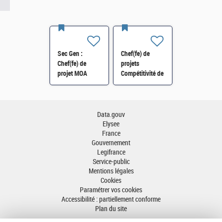
Sec Gen :
Chef(fe) de
Chef(fe) de
projets
projet MOA
Compétitivité de
Innovation
l'énergie-SI-
numérique RH
SDTME-114 H/F
(SRH 2D) H/F
Data.gouv
Elysee
France
Gouvernement
Legifrance
Service-public
Mentions légales
Cookies
Paramétrer vos cookies
Accessibilité : partiellement conforme
Plan du site