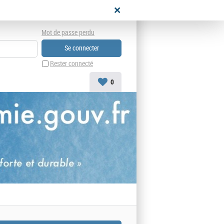
didat
Mot de passe perdu
Rester connecté
0