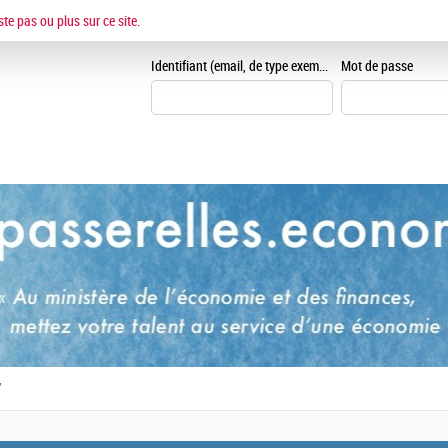
ESPACE CANDIDAT
ste pas ou plus sur ce site.
Je me crée un espace can
Identifiant (email, de type exemple@exemple.fr)
Mot de passe
,