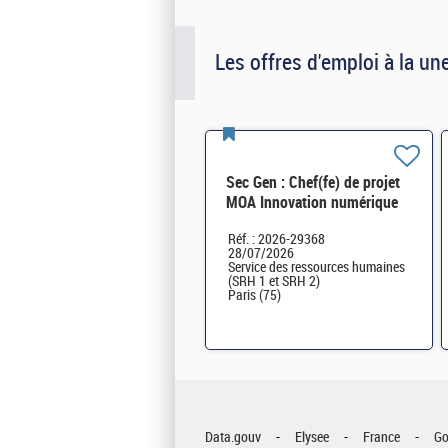
Les offres d'emploi à la un
Sec Gen : Chef(fe) de projet
MOA Innovation numérique
RH (SRH 2D) H/F
Réf. : 2026-29368
28/07/2026
Service des ressources humaines
(SRH 1 et SRH 2)
Paris (75)
Data.gouv
Elysee
France
Go