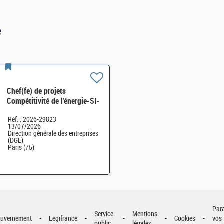
e
Chef(fe) de projets
Compétitivité de l'énergie-SI-
SDTME-114 H/F
Réf. : 2026-29823
13/07/2026
Direction générale des entreprises
(DGE)
Paris (75)
Par
Service-
Mentions
uvernement
Legifrance
Cookies
vos
public
légales