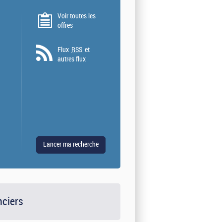
Voir toutes les
offres
Flux
RSS
et
autres flux
nciers