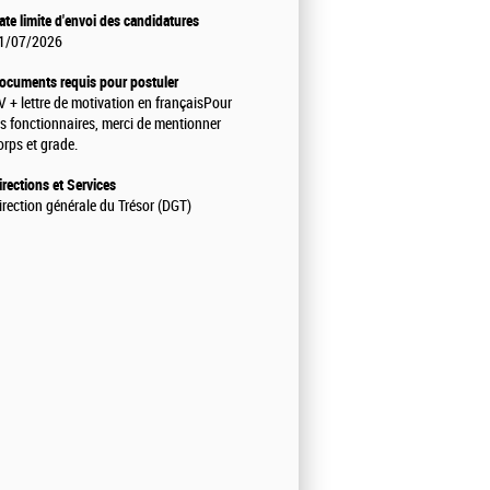
ate limite d'envoi des candidatures
1/07/2026
ocuments requis pour postuler
V + lettre de motivation en français
Pour
es fonctionnaires, merci de mentionner
orps et grade.
irections et Services
irection générale du Trésor (DGT)