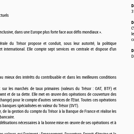
D
3
ctuels
D
C
nclusive, dans une Europe plus forte face aux défis mondiaux ».
l
c
érale du Trésor propose et conduit, sous leur autorité, la politique
 international. Elle compte sept services en centrale et dispose d’un
D
D
t, au mieux des intérêts du contribuable et dans les meilleures conditions
at sur les marchés de taux primaires (valeurs du Trésor : OAT, BTF) et
ent et de sa dette. Elle met en œuvre des opérations de couverture des
change) pour le compte d’autres services de l’Etat. Toutes ces opérations
es banques spécialisées en valeur du Trésor (SVT).
e, de la gestion du compte du Trésor à la Banque de France et réalise les
rbancaire.
odélisations nécessaires à la bonne mise en œuvre de ses opérations et à