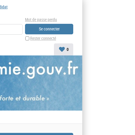
didat
Mot de passe perdu
Rester connecté
0