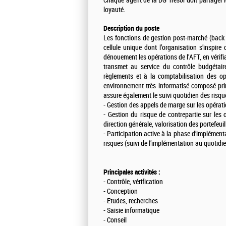
Chaque agent de la DG Trésor doit partager les
loyauté.
Description du poste
Les fonctions de gestion post-marché (back 
cellule unique dont l’organisation s’inspire
dénouement les opérations de l’AFT, en vérifia
transmet au service du contrôle budgétair
règlements et à la comptabilisation des o
environnement très informatisé composé prin
assure également le suivi quotidien des risqu
- Gestion des appels de marge sur les opératio
- Gestion du risque de contrepartie sur les 
direction générale, valorisation des portefeui
- Participation active à la phase d’implémen
risques (suivi de l’implémentation au quotidi
Principales activités :
- Contrôle, vérification
- Conception
- Etudes, recherches
- Saisie informatique
- Conseil