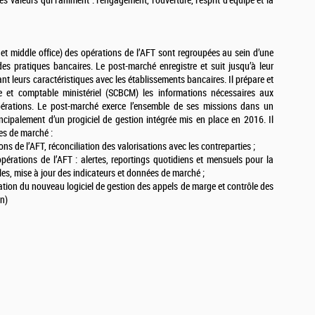
 valeurs qui l’animent : l’engagement, l’ouverture, l’esprit d’équipe et la
et middle office) des opérations de l’AFT sont regroupées au sein d’une
 des pratiques bancaires. Le post-marché enregistre et suit jusqu’à leur
nt leurs caractéristiques avec les établissements bancaires. Il prépare et
e et comptable ministériel (SCBCM) les informations nécessaires aux
pérations. Le post-marché exerce l’ensemble de ses missions dans un
cipalement d’un progiciel de gestion intégrée mis en place en 2016. Il
es de marché :
ns de l’AFT, réconciliation des valorisations avec les contreparties ;
opérations de l’AFT : alertes, reportings quotidiens et mensuels pour la
lles, mise à jour des indicateurs et données de marché ;
tation du nouveau logiciel de gestion des appels de marge et contrôle des
en)