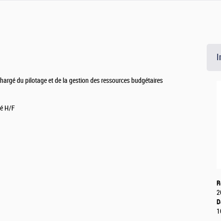
I
Chargé du pilotage et de la gestion des ressources budgétaires
hé H/F
R
2
D
1