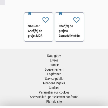
Sec Gen :
Chef(fe) de
Chef(fe) de
projets
projet MOA
Compétitivité de
Innovation
l'énergie-SI-
numérique RH
SDTME-114 H/F
(SRH 2D) H/F
Data.gouv
Elysee
France
Gouvernement
Legifrance
Service-public
Mentions légales
Cookies
Paramétrer vos cookies
Accessibilité : partiellement conforme
Plan du site