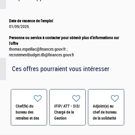
Date de vacance de l'emploi
01/09/2026
Personne ou service à contacter pour obtenir plus d'informations sur
l'offre
thomas.espeillac@finances.gouv.fr ;
recrutementbudget.db@finances.gouv.fr
Ces offres pourraient vous intéresser
Chef(fe) du
IFIP/ ATT - SI3/
Adjoint(e) au
bureau des
Chargé de la
chef de bureau
retraites et des
Gestion
de la solidarité
régimes
Contractuelle et
et de l'insertion
spéciaux
budgétaire H/F
(6BSI) H/F*