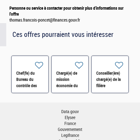
Personne ou service à contacter pour obtenir plus d'informations sur
l'offre
thomas.francois-poncet@finances.gouv.fr
Ces offres pourraient vous intéresser
Chef(fe) du
Chargé(e) de
Conseiller(ère)
Bureau du
mission
chargé(e) de la
contrôle des
économie du
filière
transport à la
tourisme et suivi
agroalimentaire
Direction du
sectoriel
et du
transport et des
hôtellerie SEP-
programme
sources H/F
SDT-114 H/F
France 2030
Data.gouv
régionalisé H/F
Elysee
France
Gouvernement
Legifrance