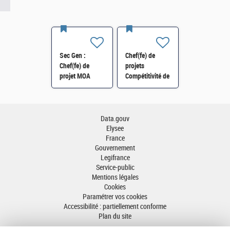
Sec Gen :
Chef(fe) de
Chef(fe) de
projets
projet MOA
Compétitivité de
Innovation
l'énergie-SI-
numérique RH
SDTME-114 H/F
(SRH 2D) H/F
Data.gouv
Elysee
France
Gouvernement
Legifrance
Service-public
Mentions légales
Cookies
Paramétrer vos cookies
Accessibilité : partiellement conforme
Plan du site