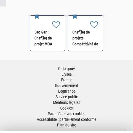
Sec Gen :
Chef(fe) de
Chef(fe) de
projets
projet MOA
Compétitivité de
Innovation
l'énergie-SI-
numérique RH
SDTME-114 H/F
(SRH 2D) H/F
Data.gouv
Elysee
France
Gouvernement
Legifrance
Service-public
Mentions légales
Cookies
Paramétrer vos cookies
Accessibilité : partiellement conforme
Plan du site