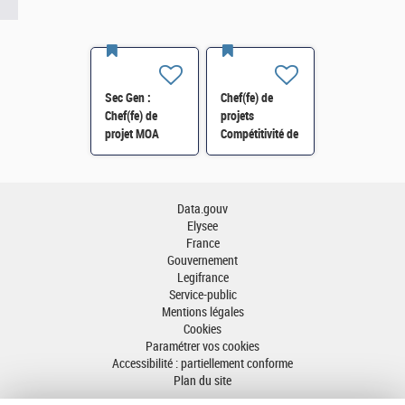
Sec Gen :
Chef(fe) de
Chef(fe) de
projets
projet MOA
Compétitivité de
Innovation
l'énergie-SI-
numérique RH
SDTME-114 H/F
(SRH 2D) H/F
Data.gouv
Elysee
France
Gouvernement
Legifrance
Service-public
Mentions légales
Cookies
Paramétrer vos cookies
Accessibilité : partiellement conforme
Plan du site