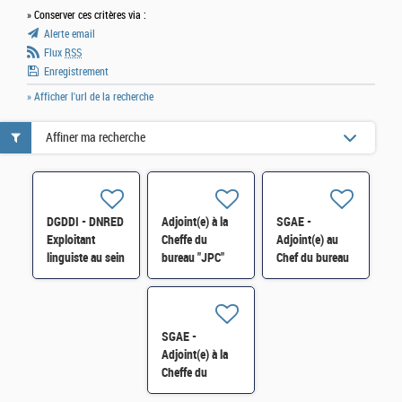
» Conserver ces critères via :
Alerte email
Flux
RSS
Enregistrement
» Afficher l'url de la recherche
Affiner ma recherche
DGDDI - DNRED
Adjoint(e) à la
SGAE -
Exploitant
Cheffe du
Adjoint(e) au
linguiste au sein
bureau "JPC"
Chef du bureau
du groupement
Pénal H/F
Sécurité
interministériel
intérieure de
de contrôle H/F
l'Union (SEC)
H/F
SGAE -
Adjoint(e) à la
Cheffe du
bureau