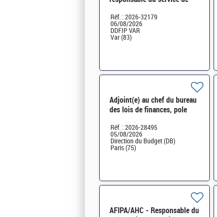
gestion comptable H/F
Réf. : 2026-32179
06/08/2026
DDFIP VAR
Var (83)
Adjoint(e) au chef du bureau
des lois de finances, pole
synthèse normative 1BLF*
Réf. : 2026-28495
H/F
05/08/2026
Direction du Budget (DB)
Paris (75)
AFIPA/AHC - Responsable du