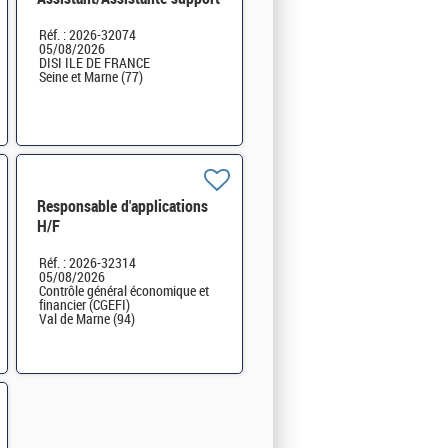
utilisateurs (assistance
Réf. : 2026-32074
technique domaine pro) H/F
05/08/2026
DISI ILE DE FRANCE
Seine et Marne (77)
Responsable d'applications
H/F
Réf. : 2026-32314
05/08/2026
Contrôle général économique et
financier (CGEFI)
Val de Marne (94)