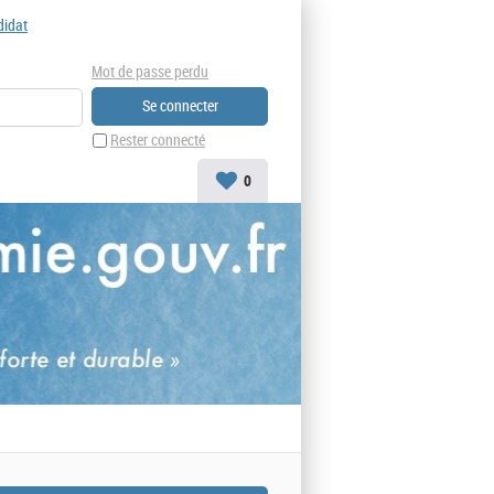
didat
Mot de passe perdu
Rester connecté
0