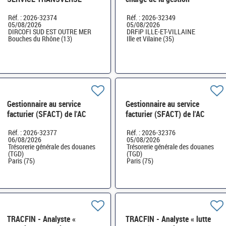
BUDGET IMMOBILIER
budgétaire et comptable -
Réf. : 2026-32374
Réf. : 2026-32349
LOGISTIQUE (CHORUS)
Paierie régionale H/F
05/08/2026
05/08/2026
MARSEILLE H/F
DIRCOFI SUD EST OUTRE MER
DRFiP ILLE-ET-VILLAINE
Bouches du Rhône (13)
Ille et Vilaine (35)
Gestionnaire au service
Gestionnaire au service
facturier (SFACT) de l'AC
facturier (SFACT) de l'AC
Masse H/F
Masse H/F
Réf. : 2026-32377
Réf. : 2026-32376
06/08/2026
05/08/2026
Trésorerie générale des douanes
Trésorerie générale des douanes
(TGD)
(TGD)
Paris (75)
Paris (75)
TRACFIN - Analyste «
TRACFIN - Analyste « lutte