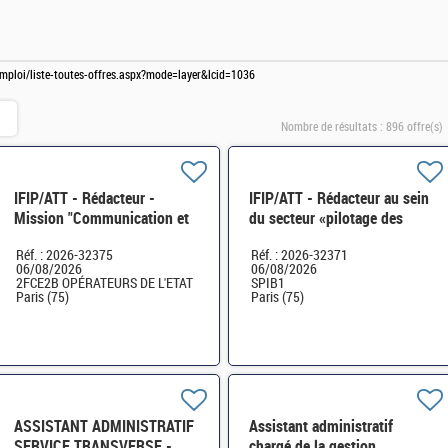
-emploi/liste-toutes-offres.aspx?mode=layer&lcid=1036
Nombre de résultats :
896 offre(s)
IFIP/ATT - Rédacteur -
IFIP/ATT - Rédacteur au sein
Mission "Communication et
du secteur «pilotage des
Animation du réseau des
emplois et des effectifs» au
Réf. : 2026-32375
Réf. : 2026-32371
agents comptables" - 2FCE-
Bureau SPiB-1B H/F
06/08/2026
06/08/2026
2B
2FCE2B OPÉRATEURS DE L'ETAT
SPIB1
Paris (75)
Paris (75)
ASSISTANT ADMINISTRATIF
Assistant administratif
SERVICE TRANSVERSE -
chargé de la gestion