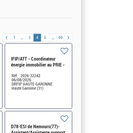
1
3
4
5
60
IFIP/ATT - Coordinateur
énergie immobilier au PRIE -
Service Stratégie (DRFIP 31)
Réf. : 2026-32242
H/F
06/08/2026
DRFIP HAUTE-GARONNE
Haute Garonne (31)
D78-ESI de Nemours(77)-
Assistant/Assistante support