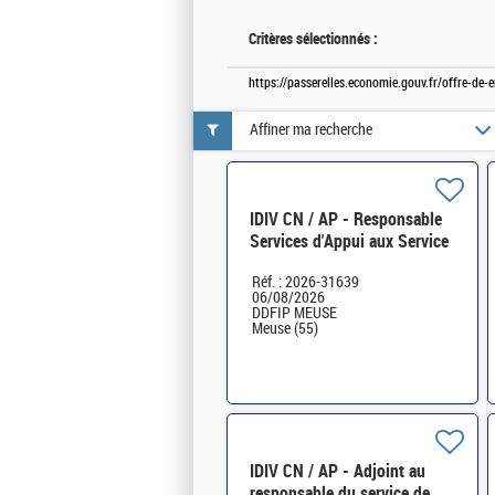
Critères sélectionnés :
https://passerelles.economie.gouv.fr/offre-de
Affiner ma recherche
IDIV CN / AP - Responsable
Services d'Appui aux Service
des Impôts des Entreprises
Réf. : 2026-31639
SA-SIE à Verdun H/F
06/08/2026
DDFIP MEUSE
Meuse (55)
IDIV CN / AP - Adjoint au
responsable du service de